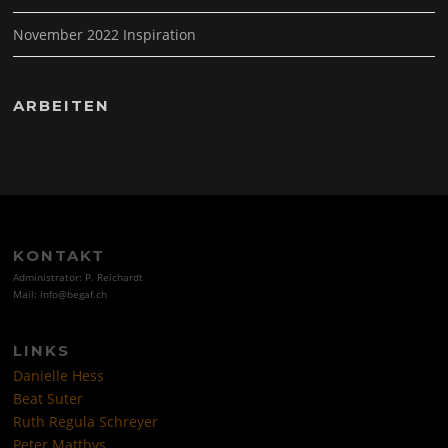
November 2022 Inspiration
ARBEITEN
KONTAKT
Administrator: P. Reichardt
Mail: info@begaf.ch
LINKS
Danielle Hess
Beat Suter
Ruth Regula Schreyer
Peter Matthys