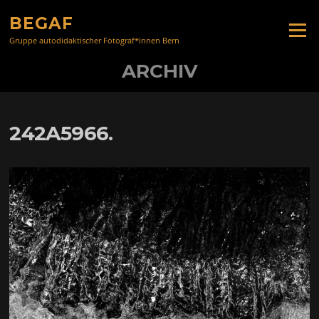
Zum
BEGAF
Inhalt
Menü
springen
Gruppe autodidaktischer Fotograf*innen Bern
ARCHIV
242A5966.