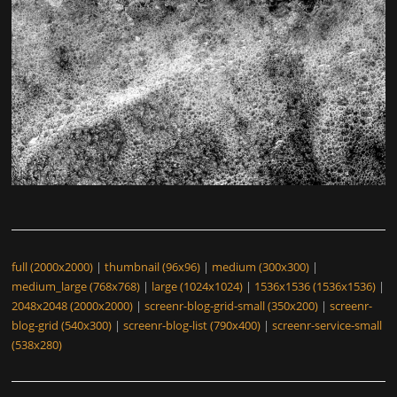
full (2000x2000)
|
thumbnail (96x96)
|
medium (300x300)
|
medium_large (768x768)
|
large (1024x1024)
|
1536x1536 (1536x1536)
|
2048x2048 (2000x2000)
|
screenr-blog-grid-small (350x200)
|
screenr-
blog-grid (540x300)
|
screenr-blog-list (790x400)
|
screenr-service-small
(538x280)